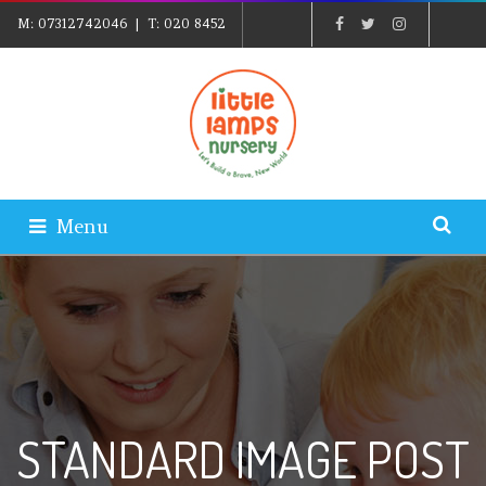
M:
07312742046
| T:
020 8452
5439
| E:
EXPLORE@LITTLELAMPSNURSERY.CO.UK
|
PARENTS LOGIN
Menu
STANDARD IMAGE POST