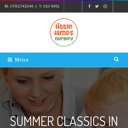
M:
07312742046
| T:
020 8452
5439
| E:
EXPLORE@LITTLELAMPSNURSERY.CO.UK
|
PARENTS LOGIN
Menu
SUMMER CLASSICS IN